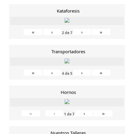
Kataforesis
«
‹
›
»
2
de
7
Transportadores
«
‹
›
»
4
de
5
Hornos
«
‹
›
»
1
de
7
Nuestros Talleres