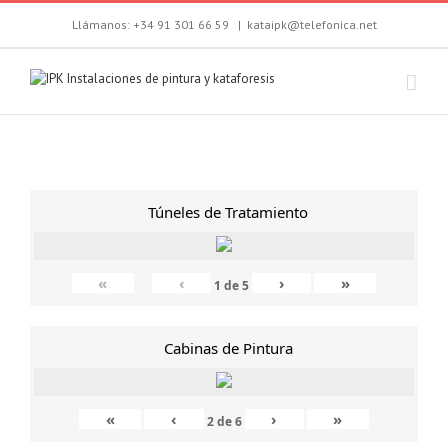
Llámanos: +34 91 301 66 59
|
kataipk@telefonica.net
Túneles de Tratamiento
«
‹
›
»
1
de
5
Cabinas de Pintura
«
‹
›
»
2
de
6