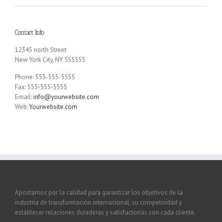
Contact Info
12345 north Street
New York City, NY 555555
Phone: 555-555-5555
Fax: 555-555-5555
Email:
info@yourwebsite.com
Web:
Yourwebsite.com
Apostamos por la calidad para garantizar los objetivos de la
industria de transformación internacional, su competividad y
establecer relaciones duraderas y satisfactorias con cada cliente.