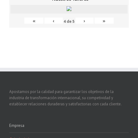
«
‹
›
»
4
de
5
Apostamos por la calidad para garantizar los objetivos de la
industria de transformación internacional, su competividad y
establecer relaciones duraderas y satisfactorias con cada cliente.
Empresa