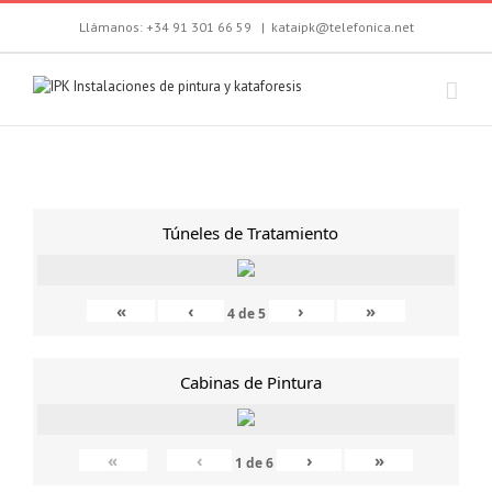
Llámanos: +34 91 301 66 59
|
kataipk@telefonica.net
Túneles de Tratamiento
«
‹
›
»
4
de
5
Cabinas de Pintura
«
‹
›
»
1
de
6