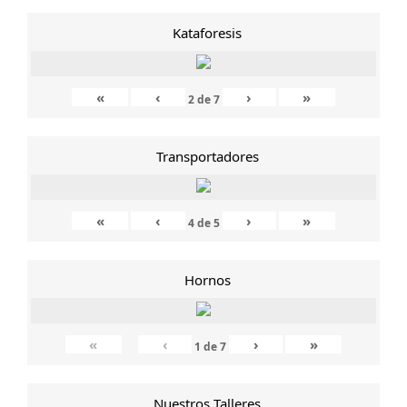
Kataforesis
«
‹
›
»
2
de
7
Transportadores
«
‹
›
»
4
de
5
Hornos
«
‹
›
»
1
de
7
Nuestros Talleres