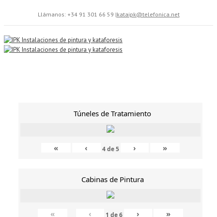
Llámanos: +34 91 301 66 59
|
kataipk@telefonica.net
Túneles de Tratamiento
«
‹
›
»
4
de
5
Cabinas de Pintura
«
‹
›
»
1
de
6