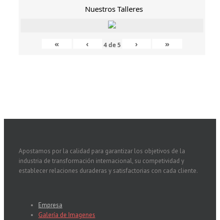
Nuestros Talleres
«
‹
›
»
4
de
5
Apostamos por la calidad para garantizar los objetivos de la
industria de transformación internacional, su competividad y
establecer relaciones duraderas y satisfactorias con cada cliente.
Empresa
Galería de Imagenes