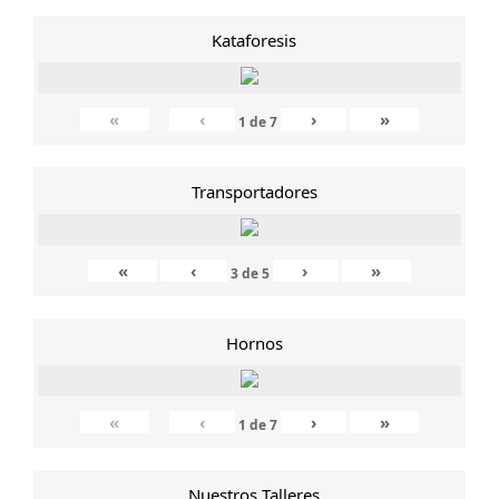
Kataforesis
«
‹
›
»
1
de
7
Transportadores
«
‹
›
»
3
de
5
Hornos
«
‹
›
»
1
de
7
Nuestros Talleres