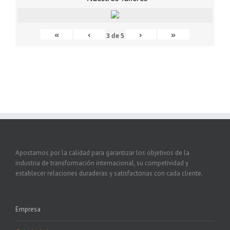
«
‹
›
»
3
de
5
Apostamos por la calidad para garantizar los objetivos de la
industria de transformación internacional, su competividad y
establecer relaciones duraderas y satisfactorias con cada cliente.
Empresa