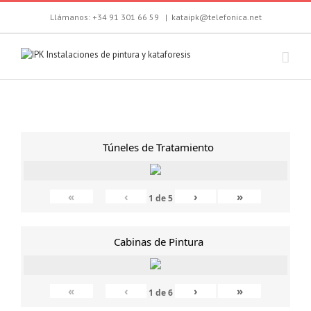
Llámanos: +34 91 301 66 59
|
kataipk@telefonica.net
Túneles de Tratamiento
«
‹
›
»
1
de
5
Cabinas de Pintura
«
‹
›
»
1
de
6