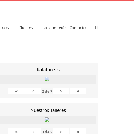
zados
Clientes
Localización-Contacto
Kataforesis
«
‹
›
»
2
de
7
Nuestros Talleres
«
‹
›
»
3
de
5