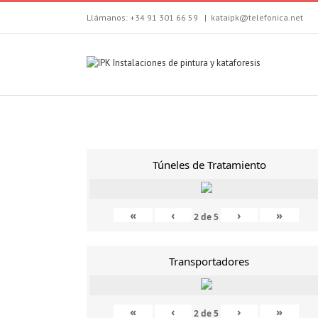
Llámanos: +34 91 301 66 59
|
kataipk@telefonica.net
Túneles de Tratamiento
«
‹
›
»
2
de
5
Transportadores
«
‹
›
»
2
de
5