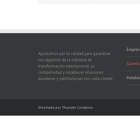
Empres
Apostamos por la calidad para garantizar
los objetivos de la industria de
Galería
transformación internacional, su
competividad y establecer relaciones
Instala
duraderas y satisfactorias con cada cliente.
Diseñada por Thunder Creativos