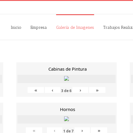
Inicio
Empresa
Galería de Imagenes
Trabajos Reali
Cabinas de Pintura
«
‹
›
»
3
de
6
Hornos
«
‹
›
»
1
de
7