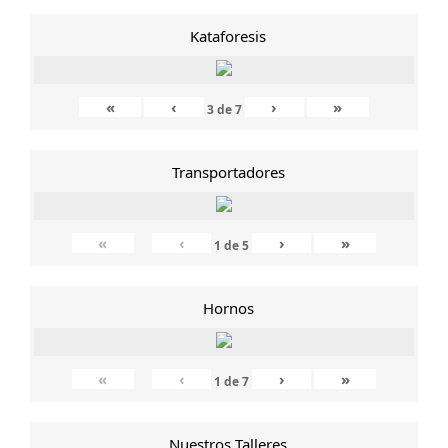
Kataforesis
«
‹
›
»
3
de
7
Transportadores
«
‹
›
»
1
de
5
Hornos
«
‹
›
»
1
de
7
Nuestros Talleres