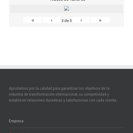
«
‹
›
»
3
de
5
Apostamos por la calidad para garantizar los objetivos de la
industria de transformación internacional, su competividad y
establecer relaciones duraderas y satisfactorias con cada cliente.
Empresa