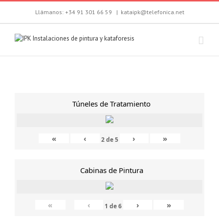
Llámanos: +34 91 301 66 59
|
kataipk@telefonica.net
Túneles de Tratamiento
«
‹
›
»
2
de
5
Cabinas de Pintura
«
‹
›
»
1
de
6